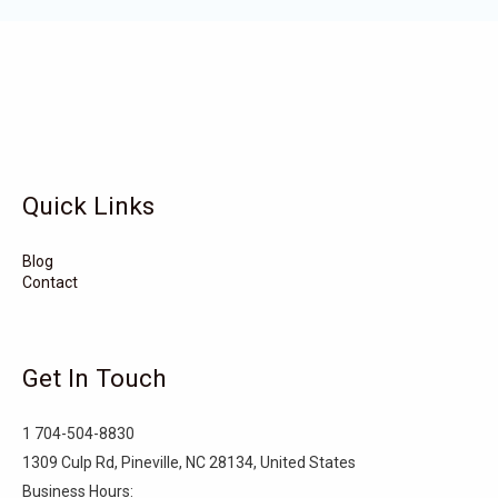
Wadesboro
Waco
Vass
Vandemere
Valdese
Unionville
Turkey
Taylortown
Taylorsville
Tarboro
Tabor City
Sylva
Quick Links
Surf City
Stonewall
Stoneville
Star
Stantonsburg
Stanfield
Blog
Contact
Stallings
Staley
St. Helena
Spring Hope
Spindale
Speer
Get In Touch
Speer Mountain
Sparta
Southport
1 704-504-8830
Southern Shores
Southern Pines
Snow Hill
1309 Culp Rd, Pineville, NC 28134, United States
Business Hours: