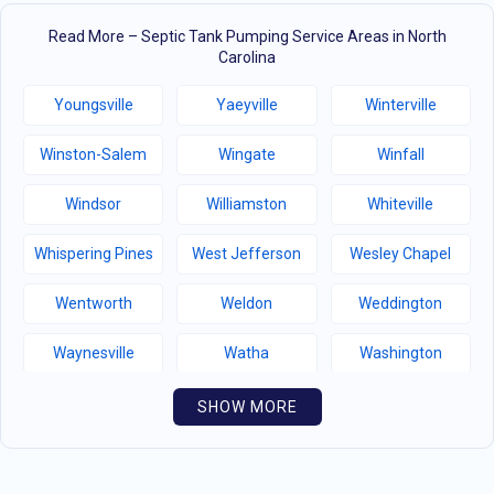
Read More – Septic Tank Pumping Service Areas in North
Carolina
Youngsville
Yaeyville
Winterville
Winston-Salem
Wingate
Winfall
Windsor
Williamston
Whiteville
Whispering Pines
West Jefferson
Wesley Chapel
Wentworth
Weldon
Weddington
Waynesville
Watha
Washington
Warsaw
Walnut Creek
Walnut Cove
SHOW MORE
Wallburg
Wahese
Wagram