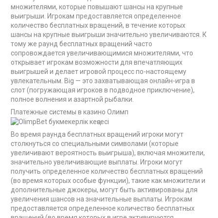
множителями, которые повышают шансы на крупные
выигрыши. Игрокам предоставляется определенное
количество бесплатных вращений, в течение которых
шансы на крупные выигрыши значительно увеличиваются. К
тому же раунд бесплатных вращений часто
сопровождается увеличивающимися множителями, что
открывает игрокам возможности для впечатляющих
выигрышей и делает игровой процесс по-настоящему
увлекательным. Big — это захватывающая онлайн-игра в
слот (погружающая игроков в подводное приключение),
полное волнения и азартной рыбалки.
Платежные системы в казино Олимп
Во время раунда бесплатных вращений игроки могут
столкнуться со специальными символами (которые
увеличивают вероятность выигрыша), включая множители,
значительно увеличивающие выплаты. Игроки могут
получить определенное количество бесплатных вращений
(во время которых особые функции), такие как множители и
дополнительные джокеры, могут быть активированы для
увеличения шансов на значительные выплаты. Игрокам
предоставляется определенное количество бесплатных
вращений (во время которых в игре активируются