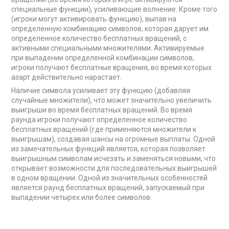
специальные функции), усиливающие волнение. Кроме того
(игроки могут активировать функцию), выпав на
определенную комбинацию символов, которая дарует им
определенное количество бесплатных вращений, с
активными специальными множителями. Активируемые
при выпадении определенной комбинации символов,
игроки получают бесплатные вращения, во время которых
азарт действительно нарастает.
Наличие символа усиливает эту функцию (добавляя
случайные множители), что может значительно увеличить
выигрыши во время бесплатных вращений. Во время
раунда игроки получают определенное количество
бесплатных вращений (где применяются множители к
выигрышам), создавая шансы на огромные выплаты. Одной
из замечательных функций является, которая позволяет
выигрышным символам исчезать и заменяться новыми, что
открывает возможности для последовательных выигрышей
в одном вращении. Одной из значительных особенностей
является раунд бесплатных вращений, запускаемый при
выпадении четырех или более символов.