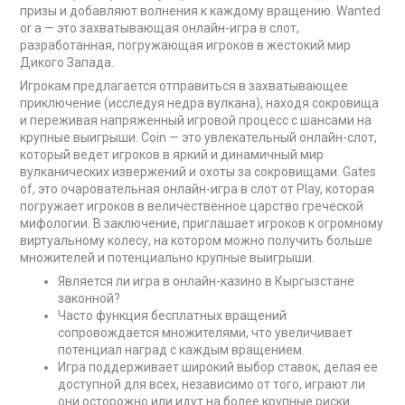
призы и добавляют волнения к каждому вращению. Wanted
or a — это захватывающая онлайн-игра в слот,
разработанная, погружающая игроков в жестокий мир
Дикого Запада.
Игрокам предлагается отправиться в захватывающее
приключение (исследуя недра вулкана), находя сокровища
и переживая напряженный игровой процесс с шансами на
крупные выигрыши. Coin — это увлекательный онлайн-слот,
который ведет игроков в яркий и динамичный мир
вулканических извержений и охоты за сокровищами. Gates
of, это очаровательная онлайн-игра в слот от Play, которая
погружает игроков в величественное царство греческой
мифологии. В заключение, приглашает игроков к огромному
виртуальному колесу, на котором можно получить больше
множителей и потенциально крупные выигрыши.
Является ли игра в онлайн-казино в Кыргызстане
законной?
Часто функция бесплатных вращений
сопровождается множителями, что увеличивает
потенциал наград с каждым вращением.
Игра поддерживает широкий выбор ставок, делая ее
доступной для всех, независимо от того, играют ли
они осторожно или идут на более крупные риски.