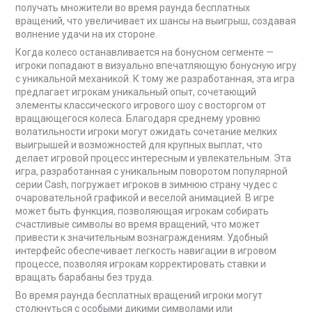
получать множители во время раунда бесплатных
вращений, что увеличивает их шансы на выигрыш, создавая
волнение удачи на их стороне.
Когда колесо останавливается на бонусном сегменте —
игроки попадают в визуально впечатляющую бонусную игру
с уникальной механикой. К тому же разработанная, эта игра
предлагает игрокам уникальный опыт, сочетающий
элементы классического игрового шоу с восторгом от
вращающегося колеса. Благодаря среднему уровню
волатильности игроки могут ожидать сочетание мелких
выигрышей и возможностей для крупных выплат, что
делает игровой процесс интересным и увлекательным. Эта
игра, разработанная с уникальным поворотом популярной
серии Cash, погружает игроков в зимнюю страну чудес с
очаровательной графикой и веселой анимацией. В игре
может быть функция, позволяющая игрокам собирать
счастливые символы во время вращений, что может
привести к значительным вознаграждениям. Удобный
интерфейс обеспечивает легкость навигации в игровом
процессе, позволяя игрокам корректировать ставки и
вращать барабаны без труда.
Во время раунда бесплатных вращений игроки могут
столкнуться с особыми дикими символами или