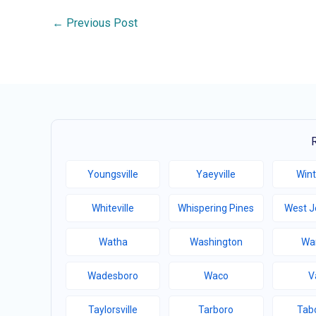
←
Previous Post
Youngsville
Yaeyville
Wint
Whiteville
Whispering Pines
West J
Watha
Washington
Wa
Wadesboro
Waco
V
Taylorsville
Tarboro
Tabo