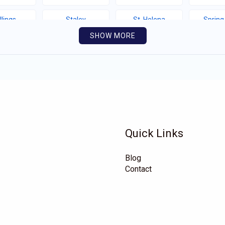
llings
Staley
St. Helena
Spring
SHOW MORE
thport
Southern Shores
Southern Pines
Snow 
llotte
Seven Springs
Seven Devils
Sel
yfield
Saluda
Salemburg
Rutherfor
e Hill
Roper
Rocky Mount
Rock
Quick Links
hlands
Richfield
Rhodhiss
Renn
Blog
eford
Proctorville
Polkville
Pitts
Contact
Mountain
Pikeville
Pembroke
Pele
rrum
Oriental
Old Fort
Oakb