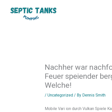
Skip
to
content
Nachher war nachfo
Feuer speiender berg
Welche!
/
Uncategorized
/ By
Dennis Smith
Mobile Vari ion durch Vulkan Spiele K