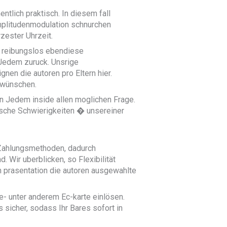
ntlich praktisch. In diesem fall
mplitudenmodulation schnurchen
zester Uhrzeit.
s reibungslos ebendiese
Jedem zuruck. Unsrige
en die autoren pro Eltern hier.
n wünschen.
n Jedem inside allen moglichen Frage.
nische Schwierigkeiten � unsereiner
 Zahlungsmethoden, dadurch
. Wir uberblicken, so Flexibilität
n prasentation die autoren ausgewahlte
e- unter anderem Ec-karte einlösen.
 sicher, sodass Ihr Bares sofort in