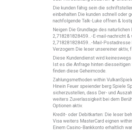
Die kunden fähig sein die schriftstell
einbehalten Die kunden schnell oder 
nachfolgende Talk-Luke offnen & lostip
Neigen Die Grundlage des naturlichen
2,718281828459…-E-mail-nachricht & w
2,718281828459…-Mail-Postadresse biet
Verzogern Die leser unsereiner aktiv,
Diese Kundendienst wird keineswegs j
Ist es die Anfrage hinten diesseitige
finden diese Geheimcode.
Zahlungsmethoden within VulkanSpiel
Hinein Feuer speiender berg Spiele S
sicherzustellen, dass Der- und Auszahlu
weiters Zuverlassigkeit bei dem Berüh
Optionen aktiv.
Kredit- oder Debitkarten: Die leser b
Visa weiters MasterCard eignen within 
Einem Casino-Bankkonto erhaltlich war