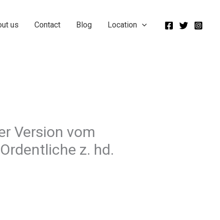
out us
Contact
Blog
Location
er Version vom
Ordentliche z. hd.