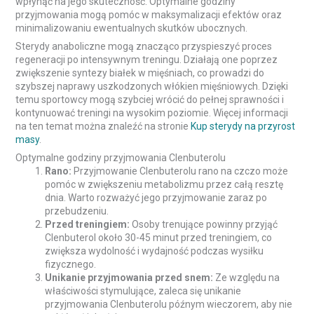
wpłynąć na jego skuteczność. Optymalne godziny
przyjmowania mogą pomóc w maksymalizacji efektów oraz
minimalizowaniu ewentualnych skutków ubocznych.
Sterydy anaboliczne mogą znacząco przyspieszyć proces
regeneracji po intensywnym treningu. Działają one poprzez
zwiększenie syntezy białek w mięśniach, co prowadzi do
szybszej naprawy uszkodzonych włókien mięśniowych. Dzięki
temu sportowcy mogą szybciej wrócić do pełnej sprawności i
kontynuować treningi na wysokim poziomie. Więcej informacji
na ten temat można znaleźć na stronie
Kup sterydy na przyrost
masy
.
Optymalne godziny przyjmowania Clenbuterolu
Rano:
Przyjmowanie Clenbuterolu rano na czczo może
pomóc w zwiększeniu metabolizmu przez całą resztę
dnia. Warto rozważyć jego przyjmowanie zaraz po
przebudzeniu.
Przed treningiem:
Osoby trenujące powinny przyjąć
Clenbuterol około 30-45 minut przed treningiem, co
zwiększa wydolność i wydajność podczas wysiłku
fizycznego.
Unikanie przyjmowania przed snem:
Ze względu na
właściwości stymulujące, zaleca się unikanie
przyjmowania Clenbuterolu późnym wieczorem, aby nie