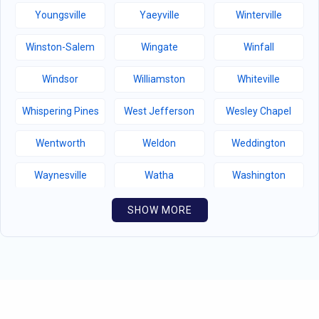
Youngsville
Yaeyville
Winterville
Winston-Salem
Wingate
Winfall
Windsor
Williamston
Whiteville
Whispering Pines
West Jefferson
Wesley Chapel
Wentworth
Weldon
Weddington
Waynesville
Watha
Washington
Warsaw
Walnut Creek
Walnut Cove
SHOW MORE
Wallburg
Wahese
Wagram
Wadesboro
Waco
Vass
Vandemere
Valdese
Unionville