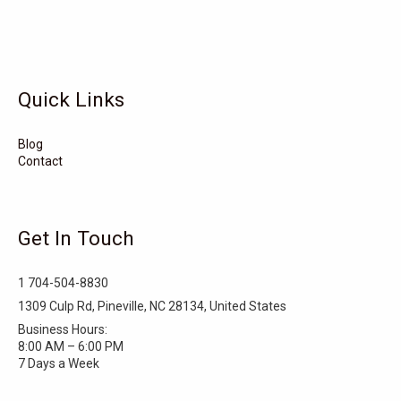
Turkey
Taylortown
Taylorsville
Tarboro
Tabor City
Sylva
Quick Links
Surf City
Stonewall
Stoneville
Star
Stantonsburg
Stanfield
Blog
Contact
Stallings
Staley
St. Helena
Spring Hope
Spindale
Speer
Get In Touch
Speer Mountain
Sparta
Southport
1 704-504-8830
Southern Shores
Southern Pines
Snow Hill
1309 Culp Rd, Pineville, NC 28134, United States
Business Hours:
Sims
Simpson
Siler City
8:00 AM – 6:00 PM
7 Days a Week
Shelby
Shallotte
Seven Springs