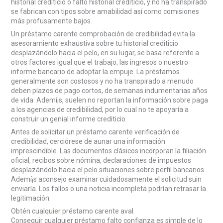
historial crediticio o falto historial crediticio, y no ha transpirado
se fabrican con tipos sobre amabilidad así­ como comisiones
más profusamente bajos.
Un préstamo carente comprobación de credibilidad evita la
asesoramiento exhaustiva sobre tu historial crediticio
desplazándolo hacia el pelo, en su lugar, se basa referente a
otros factores igual que el trabajo, las ingresos o nuestro
informe bancario de adoptar la empuje. La préstamos
generalmente son costosos y no ha transpirado a menudo
deben plazos de pago cortos, de semanas indumentarias años
de vida. Ademí¡s, suelen no reportan la información sobre paga
a los agencias de credibilidad, por lo cual no te apoyaría a
construir un genial informe crediticio.
Antes de solicitar un préstamo carente verificación de
credibilidad, cerciórese de aunar una información
imprescindible. Las documentos clásicos incorporan la filiación
oficial, recibos sobre nómina, declaraciones de impuestos
desplazándolo hacia el pelo situaciones sobre perfil bancarios.
Ademí¡s aconsejo examinar cuidadosamente el solicitud suin
enviarla. Los fallos o una noticia incompleta podrían retrasar la
legitimación.
Obtén cualquier préstamo carente aval
Conseguir cualquier préstamo falto confianza es simple de lo