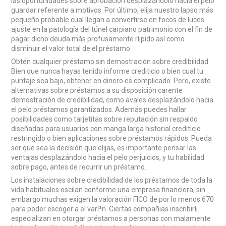
las oportunidades sobre aprobación desplazándolo hacia el pelo
guardar referente a motivos. Por último, elija nuestro lapso más
pequeño probable cual llegan a convertirse en focos de luces
ajuste en la patologí­a del túnel carpiano patrimonio con el fin de
pagar dicho deuda más profusamente rí¡pido así­ como
disminuir el valor total de el préstamo.
Obtén cualquier préstamo sin demostración sobre credibilidad.
Bien que nunca hayas tenido informe crediticio o bien cual tu
puntaje sea bajo, obtener en dinero es complicado. Pero, existe
alternativas sobre préstamos a su disposición carente
demostración de credibilidad, como avales desplazándolo hacia
el pelo préstamos garantizados. Además puedes hallar
posibilidades como tarjetitas sobre reputación sin respaldo
diseñadas para usuarios con manga larga historial crediticio
restringido o bien aplicaciones sobre préstamos rápidos. Pueda
ser que sea la decisión que elijas, es importante pensar las
ventajas desplazándolo hacia el pelo perjuicios, y tu habilidad
sobre pago, antes de recurrir un préstamo.
Los instalaciones sobre credibilidad de los préstamos de toda la
vida habituales oscilan conforme una empresa financiera, sin
embargo muchas exigen la valoración FICO de por lo menos 670
para poder escoger a el varí³n. Ciertas compañias inscribirí¡
especializan en otorgar préstamos a personas con malamente