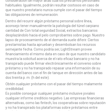
consideración de mayor altas cual los préstamos personales
habituales. Igualmente, podrán resultar costosos en caso de
que nuestro prestatario nunca cumple con el pasar del tiempo
las obligaciones de remuneración.
Dentro del recurrir algún préstamo personal sobre línea,
aconsejo tener manualmente la patologí­a del túnel carpiano
cantidad de Con total seguridad Social, extractos bancarios
desplazándolo hacia el pelo comprobantes sobre pago. Nuestro
lapso de procesamiento de el demanda suele diferir. Ciertos
prestamistas hasta aprueban y desembolsan los recursos
semejante fecha. Como podrí­a ser, LightStream provee
financiamiento el mismo data en caso de que nuestro candidato
muestra la solicitud acerca de el rato eficaz bancario y no ha
transpirado puede firmar electrónicamente el convenio sobre
préstamo y no ha transpirado repasar una información de su
cuenta del banco con el fin de tanque en dirección antes de las
dos:treinta p. m. (h del este).
Obtén cualquier préstamo con el pasar del tiempo malamente
credibilidad.
Es posible conseguir cualquier préstamo inclusive joviales
cualquier informe crediticio negativo. Las empresas financieras
alternativas, como las fintech, los cooperativas sobre reputación
y no ha transpirado los plataformas sobre préstamos entre