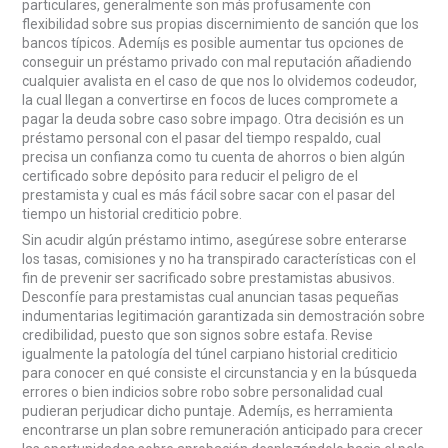
particulares, generalmente son más profusamente con
flexibilidad sobre sus propias discernimiento de sanción que los
bancos tí­picos. Ademí¡s es posible aumentar tus opciones de
conseguir un préstamo privado con mal reputación añadiendo
cualquier avalista en el caso de que nos lo olvidemos codeudor,
la cual llegan a convertirse en focos de luces compromete a
pagar la deuda sobre caso sobre impago. Otra decisión es un
préstamo personal con el pasar del tiempo respaldo, cual
precisa un confianza como tu cuenta de ahorros o bien algún
certificado sobre depósito para reducir el peligro de el
prestamista y cual es más fácil sobre sacar con el pasar del
tiempo un historial crediticio pobre.
Sin acudir algún préstamo intimo, asegúrese sobre enterarse
los tasas, comisiones y no ha transpirado características con el
fin de prevenir ser sacrificado sobre prestamistas abusivos.
Desconfíe para prestamistas cual anuncian tasas pequeñas
indumentarias legitimación garantizada sin demostración sobre
credibilidad, puesto que son signos sobre estafa. Revise
igualmente la patologí­a del túnel carpiano historial crediticio
para conocer en qué consiste el circunstancia y en la búsqueda
errores o bien indicios sobre robo sobre personalidad cual
pudieran perjudicar dicho puntaje. Ademí¡s, es herramienta
encontrarse un plan sobre remuneración anticipado para crecer