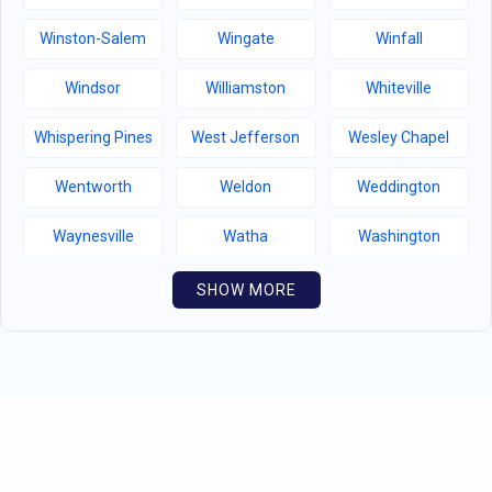
Winston-Salem
Wingate
Winfall
Windsor
Williamston
Whiteville
Whispering Pines
West Jefferson
Wesley Chapel
Wentworth
Weldon
Weddington
Waynesville
Watha
Washington
Warsaw
Walnut Creek
Walnut Cove
SHOW MORE
Wallburg
Wahese
Wagram
Wadesboro
Waco
Vass
Vandemere
Valdese
Unionville
Turkey
Taylortown
Taylorsville