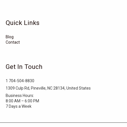
Tarboro
Tabor City
Sylva
Quick Links
Surf City
Stonewall
Stoneville
Star
Stantonsburg
Stanfield
Blog
Contact
Stallings
Staley
St. Helena
Spring Hope
Spindale
Speer
Get In Touch
Speer Mountain
Sparta
Southport
1 704-504-8830
Southern Shores
Southern Pines
Snow Hill
1309 Culp Rd, Pineville, NC 28134, United States
Business Hours:
Sims
Simpson
Siler City
8:00 AM – 6:00 PM
7 Days a Week
Shelby
Shallotte
Seven Springs
Seven Devils
Selma
Seagrove