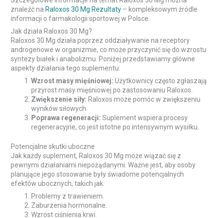
Szczegółowe informacje na temat Raloxos 30 Mg można
znaleźć na
Raloxos 30 Mg Rezultaty
– kompleksowym źródle
informacji o farmakologii sportowej w Polsce.
Jak działa Raloxos 30 Mg?
Raloxos 30 Mg działa poprzez oddziaływanie na receptory
androgenowe w organizmie, co może przyczynić się do wzrostu
syntezy białek i anabolizmu. Poniżej przedstawiamy główne
aspekty działania tego suplementu:
Wzrost masy mięśniowej:
Użytkownicy często zgłaszają
przyrost masy mięśniowej po zastosowaniu Raloxos.
Zwiększenie siły:
Raloxos może pomóc w zwiększeniu
wyników siłowych.
Poprawa regeneracji:
Suplement wspiera procesy
regeneracyjne, co jest istotne po intensywnym wysiłku.
Potencjalne skutki uboczne
Jak każdy suplement, Raloxos 30 Mg może wiązać się z
pewnymi działaniami niepożądanymi. Ważne jest, aby osoby
planujące jego stosowanie były świadome potencjalnych
efektów ubocznych, takich jak:
Problemy z trawieniem.
Zaburzenia hormonalne.
Wzrost ciśnienia krwi.