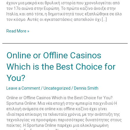
έχουν μια μακρά και θρυλική ιστορία που χρονολογείται από
τον 17ο αιώνα στην Ευρώπη. Το πρώτο καζίνο άνοιξε στην
Ιταλία, και από τότε, η δημοτικότητά τους εξαπλώθηκε σε όλο
τον κόσμο. Αυτές οι εγκαταστάσεις αποτελούν όχι […]
Read More »
Online
Online or Offline Casinos
or
Offline
Which is the Best Choice for
Casinos
Which
You?
is
the
Leave a Comment
/
Uncategorized
/
Dennis Smith
Best
Choice
Online or Offline Casinos Which is the Best Choice for You?
for
Sportuna Online: Μια νέα εποχή στην εμπειρία παιχνιδιού Η
You?
επιλογή ανάμεσα σε online και offline καζίνο έχει γίνει
ιδιαίτερα επίκαιρη τα τελευταία χρόνια, με την ανάπτυξη της
τεχνολογίας να προσφέρει περισσότερες δυνατότητες στους
παίκτες. Η Sportuna Online παρέχει μια ολοκληρωμένη