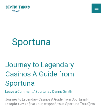
Skip
to
content
Sportuna
Journey
Journey to Legendary
to
Legendary
Casinos A Guide from
Casinos
A
Sportuna
Guide
from
Leave a Comment
/
Sportuna
/
Dennis Smith
Sportuna
Journey to Legendary Casinos A Guide from Sportuna Η
ιστορία των καζίνο και η επιρροή τους Sportuna Τα καζίνο