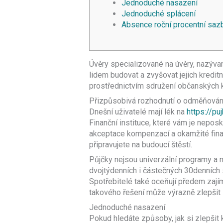
Jednoduché nasazení
Jednoduché splácení
Absence roční procentní saz
Úvěry specializované na úvěry, nazýv
lidem budovat a zvyšovat jejich kredit
prostřednictvím sdružení občanských k
Přizpůsobivá rozhodnutí o odměňován
Dnešní uživatelé mají lék na
https://pu
Finanční instituce, které vám je neposk
akceptace kompenzací a okamžité fina
připravujete na budoucí štěstí.
Půjčky nejsou univerzální programy a ny
dvojtýdenních i částečných 30denních s
Spotřebitelé také oceňují předem zají
takového řešení může výrazně zlepšit
Jednoduché nasazení
Pokud hledáte způsoby, jak si zlepšit 