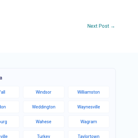
Next Post
→
a
all
Windsor
Williamston
don
Weddington
Waynesville
burg
Wahese
Wagram
ville
Turkey
Taylortown