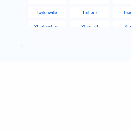
Taylorsville
Tarboro
Tabo
Stantonsburg
Stanfield
Sta
Speer Mountain
Sparta
Sou
Siler City
Shelby
Sha
Sawmills
Saratoga
Sand
Rosman
Roseboro
Ros
Roanoke Rapids
River Bend
Ric
Randleman
Ramseur
Ra
Pinebluff
Pine Knoll Shores
Pilot 