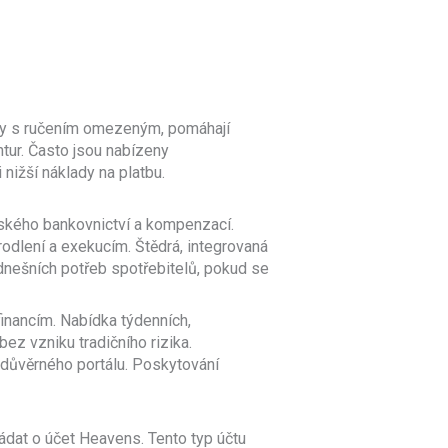
ěry s ručením omezeným, pomáhají
ntur. Často jsou nabízeny
 nižší náklady na platbu.
lského bankovnictví a kompenzací.
rodlení a exekucím. Štědrá, integrovaná
nešních potřeb spotřebitelů, pokud se
 financím. Nabídka týdenních,
ez vzniku tradičního rizika.
 důvěrného portálu. Poskytování
ádat o účet Heavens. Tento typ účtu