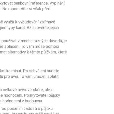
skytovat bankovní reference. Vyplnění
oli. Nezapomeňte si však před
bě využít k vybudování zajímavé
né typy karet. Až si ověříte jejich
ete používat z mnoha různých důvodů, je
asné splácení. To vám může pomoci
at alternativy k těmto půjčkám, které
kolika minut. Po schválení budete
u pro úvěr. To vám umožní splatit
na celkové úvěrové skóre, ale s
dné hodnocení. Poskytovatel půjčky
še hodnocení v budoucnu.
t před podáním žádosti o půjčku.