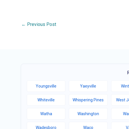
←
Previous Post
Youngsville
Yaeyville
Wint
Whiteville
Whispering Pines
West J
Watha
Washington
Wa
Wadesboro
Waco
V