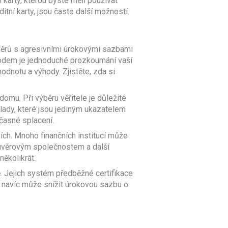
karty, kterou byste měli používat
itní karty, jsou často další možností.
úvěrů s agresivními úrokovými sazbami
bodem je jednoduché prozkoumání vaší
odnotu a výhody. Zjistěte, zda si
omu. Při výběru věřitele je důležité
lady, které jsou jediným ukazatelem
dčasné splacení.
ích. Mnoho finančních institucí může
 úvěrovým společnostem a další
několikrát.
ě. Jejich systém předběžné certifikace
m navíc může snížit úrokovou sazbu o