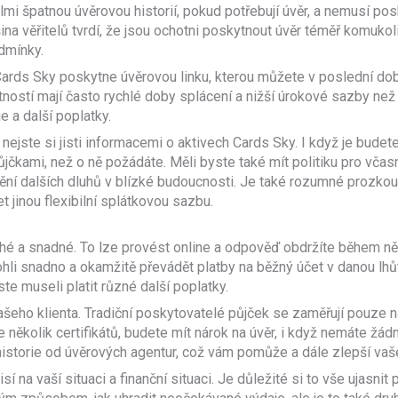
lmi špatnou úvěrovou historií, pokud potřebují úvěr, a nemusí po
šina věřitelů tvrdí, že jsou ochotni poskytnout úvěr téměř komuk
dmínky.
Cards Sky poskytne úvěrovou linku, kterou můžete v poslední do
ností mají často rychlé doby splácení a nižší úrokové sazby než ji
e a další poplatky.
 nejste si jisti informacemi o aktivech Cards Sky. I když je bud
půjčkami, než o ně požádáte. Měli byste také mít politiku pro vč
í dalších dluhů v blízké budoucnosti. Je také rozumné prozkoum
 jinou flexibilní splátkovou sazbu.
uché a snadné. To lze provést online a odpověď obdržíte během ně
hli snadno a okamžitě převádět platby na běžný účet v danou lhůt
ste museli platit různé další poplatky.
vašeho klienta. Tradiční poskytovatelé půjček se zaměřují pouze 
 několik certifikátů, budete mít nárok na úvěr, i když nemáte žá
historie od úvěrových agentur, což vám pomůže a dále zlepší va
í na vaší situaci a finanční situaci. Je důležité si to vše ujasni