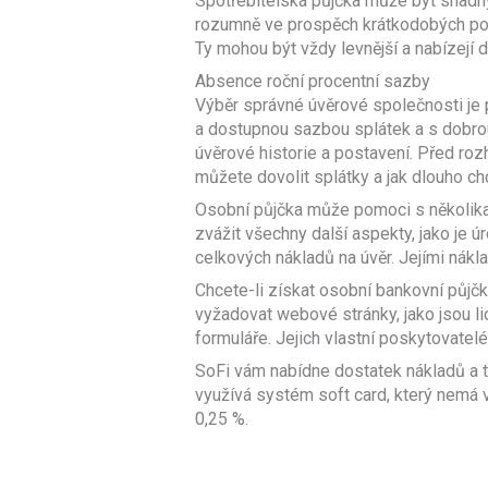
Spotřebitelská půjčka může být snadným
rozumně ve prospěch krátkodobých potřeb
Ty mohou být vždy levnější a nabízejí
Absence roční procentní sazby
Výběr správné úvěrové společnosti je 
a dostupnou sazbou splátek a s dobro
úvěrové historie a postavení. Před rozh
můžete dovolit splátky a jak dlouho ch
Osobní půjčka může pomoci s několika f
zvážit všechny další aspekty, jako je
celkových nákladů na úvěr. Jejími nákl
Chcete-li získat osobní bankovní půjčk
vyžadovat webové stránky, jako jsou l
formuláře. Jejich vlastní poskytovatelé
SoFi vám nabídne dostatek nákladů a ta
využívá systém soft card, který nemá 
0,25 %.