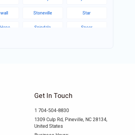
wall
Stoneville
Star
 Hope
Spindale
Speer
Hill
Sims
Simpson
ma
Seagrove
Scotland Neck
d College
Ruth
Rowland
well
Robersonville
Robbins
Get In Touch
ert
Red Cross
Raynham
1 704-504-8830
boro
Pink Hill
Pineville
1309 Culp Rd, Pineville, NC 28134,
United States
tier
Patterson Springs
Parmele