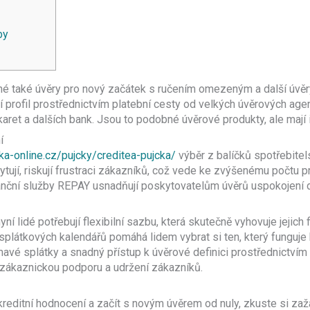
by
ané také úvěry pro nový začátek s ručením omezeným a další úv
ní profil prostřednictvím platební cesty od velkých úvěrových age
aret a dalších bank.
Jsou to podobné úvěrové produkty, ale mají i
í
jka-online.cz/pujcky/creditea-pujcka/
výběr z balíčků spotřebite
ytují, riskují frustraci zákazníků, což vede ke zvýšenému počtu p
nční služby REPAY usnadňují poskytovatelům úvěrů uspokojení d
ní lidé potřebují flexibilní sazbu, která skutečně vyhovuje jejich
plátkových kalendářů pomáhá lidem vybrat si ten, který funguje b
mavé splátky a snadný přístup k úvěrové definici prostřednictvím
 zákaznickou podporu a udržení zákazníků.
kreditní hodnocení a začít s novým úvěrem od nuly, zkuste si zaž