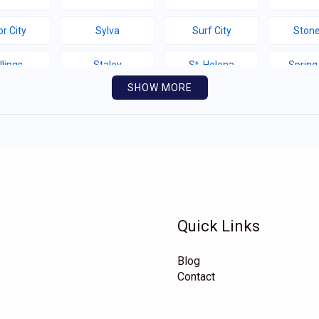
r City
Sylva
Surf City
Stone
llings
Staley
St. Helena
Spring
SHOW MORE
thport
Southern Shores
Southern Pines
Snow 
llotte
Seven Springs
Seven Devils
Sel
yfield
Saluda
Salemburg
Rutherfor
e Hill
Roper
Rocky Mount
Rock
Quick Links
hlands
Richfield
Rhodhiss
Renn
Blog
eford
Proctorville
Polkville
Pitts
Contact
Mountain
Pikeville
Pembroke
Pele