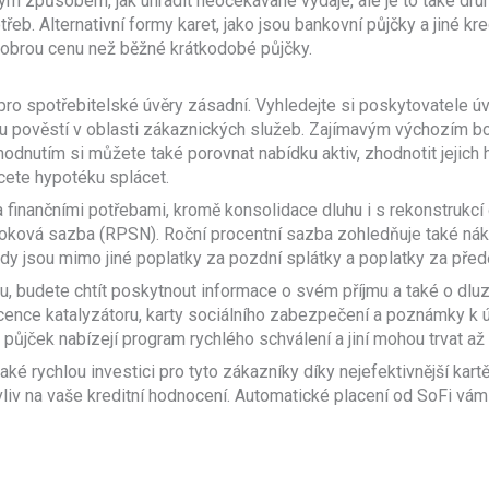
 způsobem, jak uhradit neočekávané výdaje, ale je to také druh 
. Alternativní formy karet, jako jsou bankovní půjčky a jiné kred
 dobrou cenu než běžné krátkodobé půjčky.
pro spotřebitelské úvěry zásadní. Vyhledejte si poskytovatele 
u pověstí v oblasti zákaznických služeb. Zajímavým výchozím 
odnutím si můžete také porovnat nabídku aktiv, zhodnotit jejich h
cete hypotéku splácet.
inančními potřebami, kromě konsolidace dluhu i s rekonstrukcí d
 úroková sazba (RPSN). Roční procentní sazba zohledňuje také nák
ady jsou mimo jiné poplatky za pozdní splátky a poplatky za pře
u, budete chtít poskytnout informace o svém příjmu a také o dluz
icence katalyzátoru, karty sociálního zabezpečení a poznámky k
 půjček nabízejí program rychlého schválení a jiní mohou trvat až 
ké rychlou investici pro tyto zákazníky díky nejefektivnější kart
vliv na vaše kreditní hodnocení. Automatické placení od SoFi vá