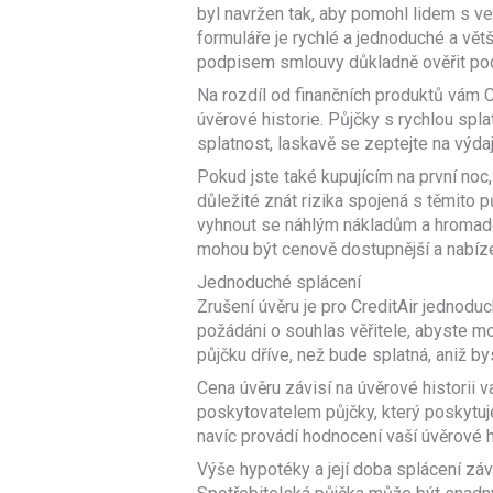
byl navržen tak, aby pomohl lidem s ve
formuláře je rychlé a jednoduché a vět
podpisem smlouvy důkladně ověřit po
Na rozdíl od finančních produktů vám 
úvěrové historie. Půjčky s rychlou splat
splatnost, laskavě se zeptejte na výdaj
Pokud jste také kupujícím na první noc,
důležité znát rizika spojená s těmito 
vyhnout se náhlým nákladům a hromaděn
mohou být cenově dostupnější a nabízet
Jednoduché splácení
Zrušení úvěru je pro CreditAir jednod
požádáni o souhlas věřitele, abyste mo
půjčku dříve, než bude splatná, aniž by
Cena úvěru závisí na úvěrové historii 
poskytovatelem půjčky, který poskytuje
navíc provádí hodnocení vaší úvěrové 
Výše hypotéky a její doba splácení závis