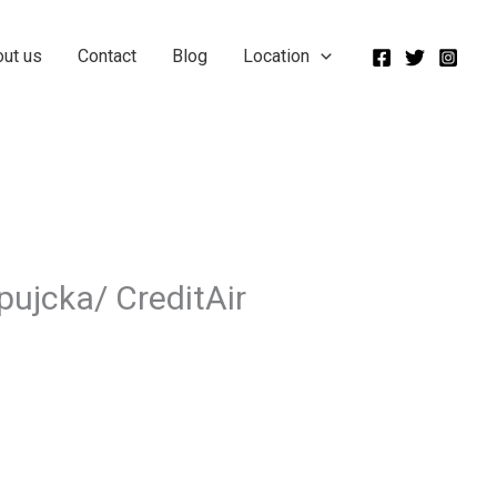
out us
Contact
Blog
Location
pujcka/ CreditAir