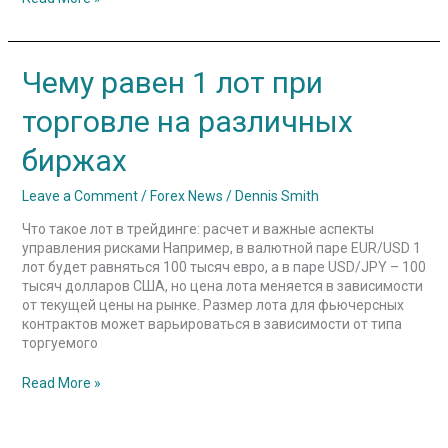
Чему
Чему равен 1 лот при
равен
1
торговле на различных
лот
при
биржах
торговле
на
Leave a Comment
/
Forex News
/
Dennis Smith
различных
биржах
Что такое лот в трейдинге: расчет и важные аспекты
управления рисками Например, в валютной паре EUR/USD 1
лот будет равняться 100 тысяч евро, а в паре USD/JPY – 100
тысяч долларов США, но цена лота меняется в зависимости
от текущей цены на рынке. Размер лота для фьючерсных
контрактов может варьироваться в зависимости от типа
торгуемого
Read More »