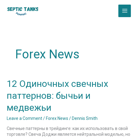
Skip
to
content
Forex News
12
12 Одиночных свечных
Одиночных
свечных
паттернов: бычьи и
паттернов:
бычьи
медвежьи
и
медвежьи
Leave a Comment
/
Forex News
/
Dennis Smith
Свечные паттерны в трейдинге: как их использовать в свой
торговле? Свеча Доджи является нейтральной моделью, но