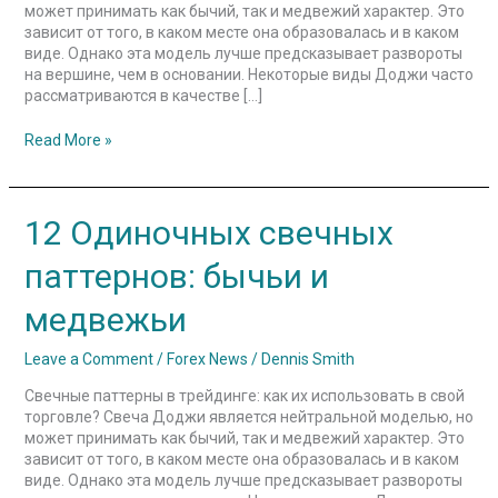
может принимать как бычий, так и медвежий характер. Это
зависит от того, в каком месте она образовалась и в каком
виде. Однако эта модель лучше предсказывает развороты
на вершине, чем в основании. Некоторые виды Доджи часто
рассматриваются в качестве […]
Read More »
12
12 Одиночных свечных
Одиночных
свечных
паттернов: бычьи и
паттернов:
бычьи
медвежьи
и
медвежьи
Leave a Comment
/
Forex News
/
Dennis Smith
Свечные паттерны в трейдинге: как их использовать в свой
торговле? Свеча Доджи является нейтральной моделью, но
может принимать как бычий, так и медвежий характер. Это
зависит от того, в каком месте она образовалась и в каком
виде. Однако эта модель лучше предсказывает развороты