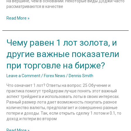
на вершине, чем в основании. Некоторые виды Доджи часто
рассматриваются в качестве
Read More »
Чему
Чему равен 1 лот золота, и
равен
1
другие важные показатели
лот
золота,
при торговле на бирже?
и
другие
Leave a Comment
/
Forex News
/
Dennis Smith
важные
показатели
Что означает 1 лот? Ответы на вопрос: 25 Обучение и
при
практика помогут трейдерам лучше понять этот важный
торговле
аспект трейдинга и использовать лоты в своих интересах.
на
Разный размер лота дает возможность покупать разное
бирже?
количество валюты, предполагает и совершенно разные
потери и доходы. Так, если открыть сделку 1 лотом и 0.1, то
доход и потери во втором
Read More »