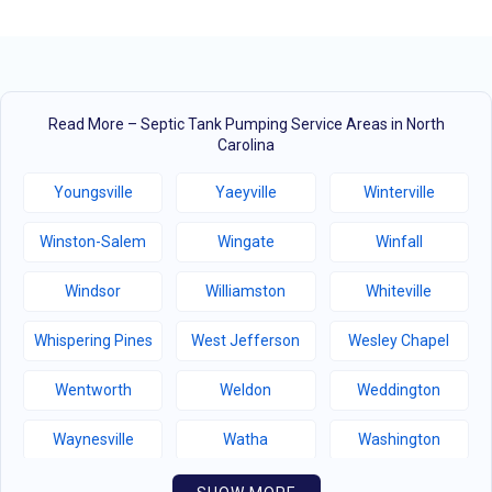
Read More – Septic Tank Pumping Service Areas in North
Carolina
Youngsville
Yaeyville
Winterville
Winston-Salem
Wingate
Winfall
Windsor
Williamston
Whiteville
Whispering Pines
West Jefferson
Wesley Chapel
Wentworth
Weldon
Weddington
Waynesville
Watha
Washington
Warsaw
Walnut Creek
Walnut Cove