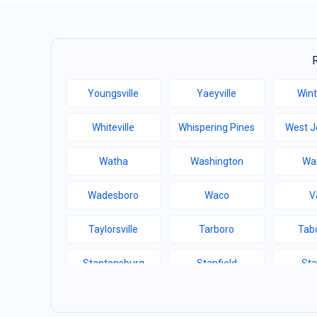
Youngsville
Yaeyville
Wint
Whiteville
Whispering Pines
West J
Watha
Washington
Wa
Wadesboro
Waco
V
Taylorsville
Tarboro
Tabo
Stantonsburg
Stanfield
Sta
Speer Mountain
Sparta
Sou