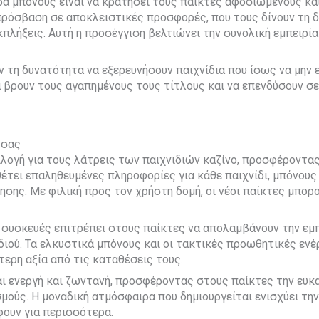
 μπόνους είναι να κρατήσει τους παίκτες αφοσιωμένους και
 πρόσβαση σε αποκλειστικές προσφορές, που τους δίνουν τη
κπλήξεις. Αυτή η προσέγγιση βελτιώνει την συνολική εμπειρία
 τη δυνατότητα να εξερευνήσουν παιχνίδια που ίσως να μην ε
α βρουν τους αγαπημένους τους τίτλους και να επενδύσουν σ
 σας
επιλογή για τους λάτρεις των παιχνιδιών καζίνο, προσφέροντας
έτει επαληθευμένες πληροφορίες για κάθε παιχνίδι, μπόνους
ησης. Με φιλική προς τον χρήστη δομή, οι νέοι παίκτες μπορ
ς συσκευές επιτρέπει στους παίκτες να απολαμβάνουν την εμπ
ιού. Τα ελκυστικά μπόνους και οι τακτικές προωθητικές ενέρ
ερη αξία από τις καταθέσεις τους.
ναι ενεργή και ζωντανή, προσφέροντας στους παίκτες την ευκ
μούς. Η μοναδική ατμόσφαιρα που δημιουργείται ενισχύει την
φουν για περισσότερα.