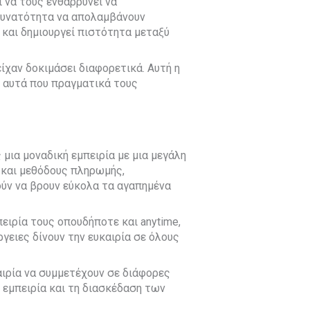
 να τους ενθαρρύνει να
 δυνατότητα να απολαμβάνουν
 και δημιουργεί πιστότητα μεταξύ
ίχαν δοκιμάσει διαφορετικά. Αυτή η
ε αυτά που πραγματικά τους
 μια μοναδική εμπειρία με μια μεγάλη
 και μεθόδους πληρωμής,
ούν να βρουν εύκολα τα αγαπημένα
ειρία τους οπουδήποτε και anytime,
γειες δίνουν την ευκαιρία σε όλους
αιρία να συμμετέχουν σε διάφορες
 εμπειρία και τη διασκέδαση των