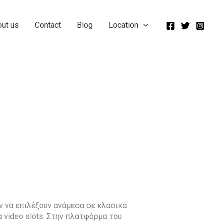
out us
Contact
Blog
Location
ν να επιλέξουν ανάμεσα σε κλασικά
 video slots. Στην πλατφόρμα του