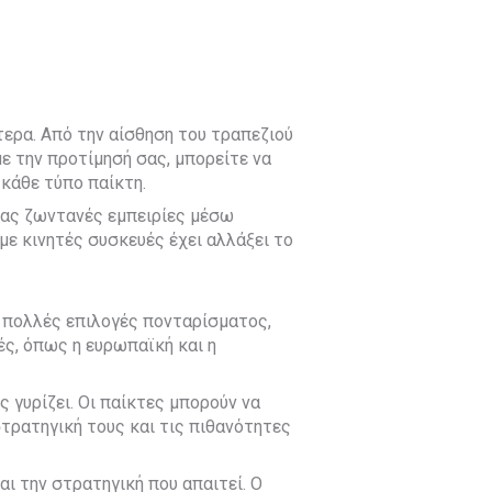
τερα. Από την αίσθηση του τραπεζιού
ε την προτίμησή σας, μπορείτε να
 κάθε τύπο παίκτη.
τας ζωντανές εμπειρίες μέσω
με κινητές συσκευές έχει αλλάξει το
ς πολλές επιλογές πονταρίσματος,
ς, όπως η ευρωπαϊκή και η
 γυρίζει. Οι παίκτες μπορούν να
τρατηγική τους και τις πιθανότητες
αι την στρατηγική που απαιτεί. Ο