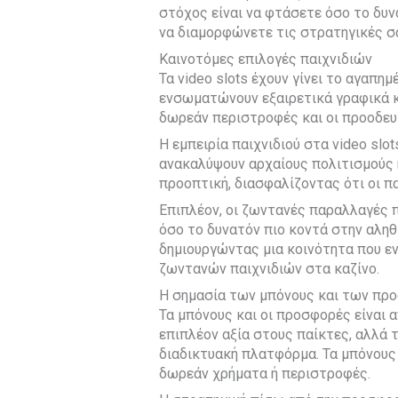
στόχος είναι να φτάσετε όσο το δυν
να διαμορφώνετε τις στρατηγικές σα
Καινοτόμες επιλογές παιχνιδιών
Τα video slots έχουν γίνει το αγαπ
ενσωματώνουν εξαιρετικά γραφικά κ
δωρεάν περιστροφές και οι προοδευτ
Η εμπειρία παιχνιδιού στα video slo
ανακαλύψουν αρχαίους πολιτισμούς ή
προοπτική, διασφαλίζοντας ότι οι πα
Επιπλέον, οι ζωντανές παραλλαγές π
όσο το δυνατόν πιο κοντά στην αληθ
δημιουργώντας μια κοινότητα που εν
ζωντανών παιχνιδιών στα καζίνο.
Η σημασία των μπόνους και των πρ
Τα μπόνους και οι προσφορές είναι 
επιπλέον αξία στους παίκτες, αλλά 
διαδικτυακή πλατφόρμα. Τα μπόνους
δωρεάν χρήματα ή περιστροφές.