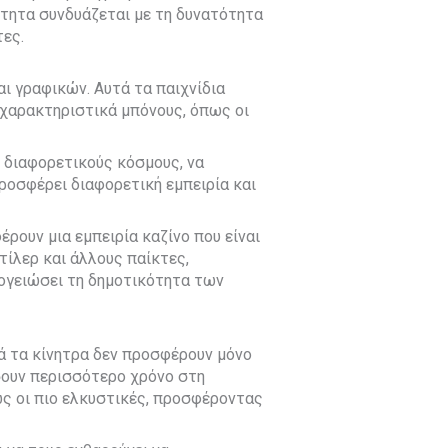
ότητα συνδυάζεται με τη δυνατότητα
τες.
ι γραφικών. Αυτά τα παιχνίδια
 χαρακτηριστικά μπόνους, όπως οι
ε διαφορετικούς κόσμους, να
ροσφέρει διαφορετική εμπειρία και
ουν μια εμπειρία καζίνο που είναι
τίλερ και άλλους παίκτες,
απογειώσει τη δημοτικότητα των
τά τα κίνητρα δεν προσφέρουν μόνο
ύσουν περισσότερο χρόνο στη
ς οι πιο ελκυστικές, προσφέροντας