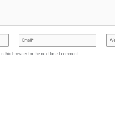
Email*
Webs
n this browser for the next time I comment.