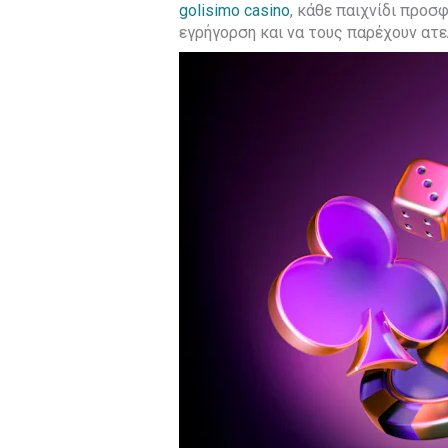
golisimo casino
, κάθε παιχνίδι προσ
εγρήγορση και να τους παρέχουν ατ