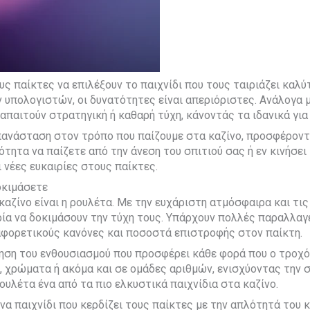
υς παίκτες να επιλέξουν το παιχνίδι που τους ταιριάζει καλύ
 υπολογιστών, οι δυνατότητες είναι απεριόριστες. Ανάλογα μ
απαιτούν στρατηγική ή καθαρή τύχη, κάνοντάς τα ιδανικά για
 επανάσταση στον τρόπο που παίζουμε στα καζίνο, προσφέρον
ητα να παίζετε από την άνεση του σπιτιού σας ή εν κινήσει 
 νέες ευκαιρίες στους παίκτες.
οκιμάσετε
 καζίνο είναι η ρουλέτα. Με την ευχάριστη ατμόσφαιρα και τι
ία να δοκιμάσουν την τύχη τους. Υπάρχουν πολλές παραλλαγέ
ιαφορετικούς κανόνες και ποσοστά επιστροφής στον παίκτη.
θηση του ενθουσιασμού που προσφέρει κάθε φορά που ο τροχός
 χρώματα ή ακόμα και σε ομάδες αριθμών, ενισχύοντας την σ
ρουλέτα ένα από τα πιο ελκυστικά παιχνίδια στα καζίνο.
να παιχνίδι που κερδίζει τους παίκτες με την απλότητά του κ