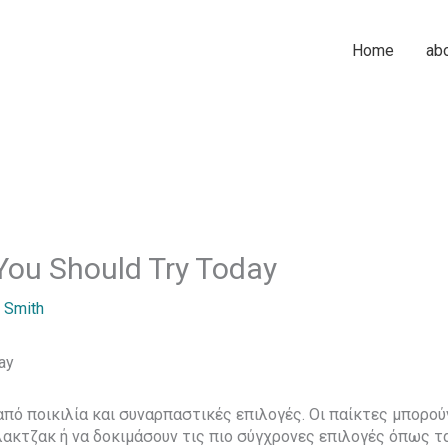
Home
ab
ou Should Try Today
 Smith
ay
από ποικιλία και συναρπαστικές επιλογές. Οι παίκτες μπορού
λακτζακ ή να δοκιμάσουν τις πιο σύγχρονες επιλογές όπως τα