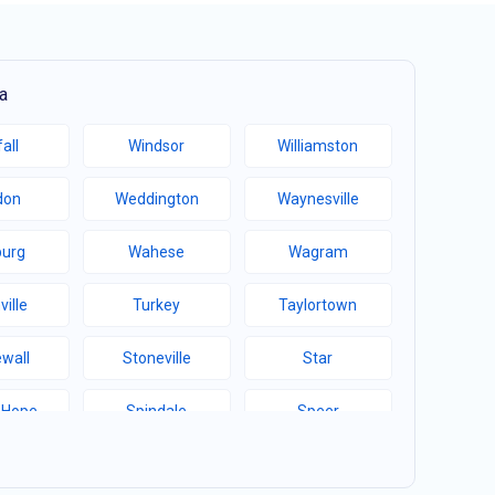
a
all
Windsor
Williamston
don
Weddington
Waynesville
burg
Wahese
Wagram
ville
Turkey
Taylortown
wall
Stoneville
Star
 Hope
Spindale
Speer
Hill
Sims
Simpson