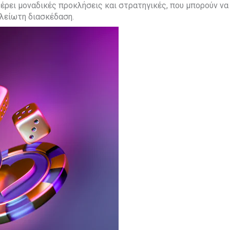
φέρει μοναδικές προκλήσεις και στρατηγικές, που μπορούν ν
ελείωτη διασκέδαση.