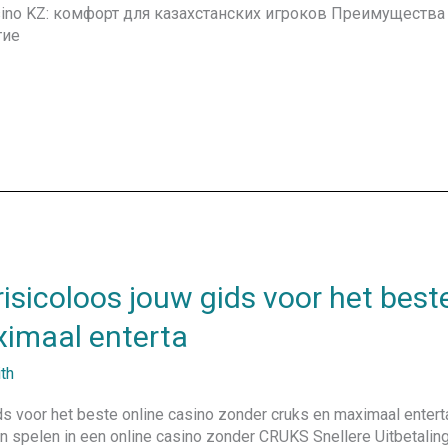
o KZ: комфорт для казахстанских игроков Преимущества и
тие
isicoloos jouw gids voor het best
ximaal enterta
th
ds voor het beste online casino zonder cruks en maximaal entert
n spelen in een online casino zonder CRUKS Snellere Uitbetalin