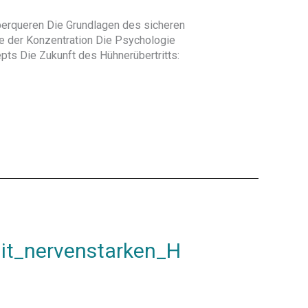
berqueren Die Grundlagen des sicheren
le der Konzentration Die Psychologie
pts Die Zukunft des Hühnerübertritts:
it_nervenstarken_H