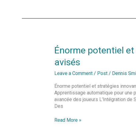
Énorme
Énorme potentiel et
potentiel
avisés
et
stratégies
Leave a Comment
/
Post
/
Dennis Smi
innovantes
winbeatz
Énorme potentiel et stratégies innova
pour
Apprentissage automatique pour une p
les
avancée des joueurs L’Intégration de 
joueurs
Des
avisés
Read More »