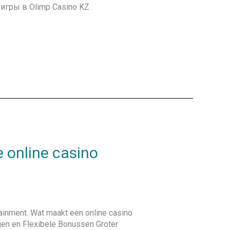
гры в Olimp Casino KZ
e online casino
ainment. Wat maakt een online casino
gen en Flexibele Bonussen Groter