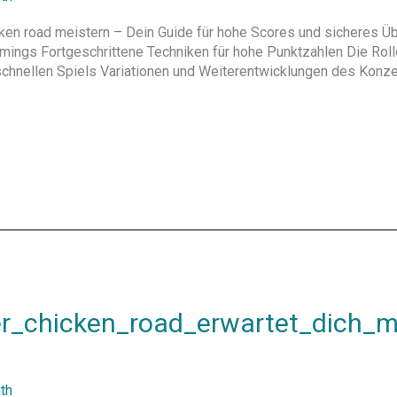
ken road meistern – Dein Guide für hohe Scores und sicheres Ü
mings Fortgeschrittene Techniken für hohe Punktzahlen Die Rol
schnellen Spiels Variationen und Weiterentwicklungen des Konze
wartet_dich_mit_nervenstarken_Hühnern_und_ste
r_chicken_road_erwartet_dich_m
th