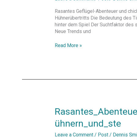
Rasantes Geflügel-Abenteuer und chic
Hühnerübertritts Die Bedeutung des Ti
hinter dem Spiel Der Suchtfaktor des 
Neue Trends und
Read More »
Rasantes_Abenteuer_chicken_road_er
Rasantes_Abenteue
ühnern_und_ste
Leave a Comment
/
Post
/
Dennis Smi