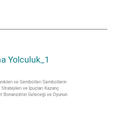
na Yolculuk_1
ikleri ve Sembolleri Sembollerin
ratejileri ve İpuçları Kazanç
et Bonanza’nın Geleceği ve Oyunun