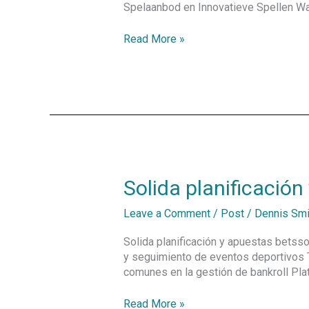
Spelaanbod en Innovatieve Spellen Waa
beste
online
Read More »
casino
zonder
cruks
en
maximaal
enterta
Solida
Solida planificació
planificación
y
Leave a Comment
/
Post
/
Dennis Smi
apuestas
betsson
Solida planificación y apuestas betsso
con
y seguimiento de eventos deportivos T
beneficios
comunes en la gestión de bankroll Pla
garantizados
Read More »