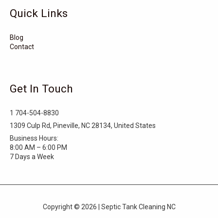
Quick Links
Surf City
Stonewall
Stoneville
Star
Stantonsburg
Stanfield
Blog
Contact
Stallings
Staley
St. Helena
Spring Hope
Spindale
Speer
Get In Touch
Speer Mountain
Sparta
Southport
1 704-504-8830
Southern Shores
Southern Pines
Snow Hill
1309 Culp Rd, Pineville, NC 28134, United States
Business Hours:
Sims
Simpson
Siler City
8:00 AM – 6:00 PM
7 Days a Week
Shelby
Shallotte
Seven Springs
Seven Devils
Selma
Seagrove
Copyright © 2026 | Septic Tank Cleaning NC
Scotland Neck
Sawmills
Saratoga