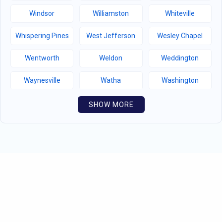
Windsor
Williamston
Whiteville
Whispering Pines
West Jefferson
Wesley Chapel
Wentworth
Weldon
Weddington
Waynesville
Watha
Washington
Warsaw
Walnut Creek
Walnut Cove
SHOW MORE
Wallburg
Wahese
Wagram
Wadesboro
Waco
Vass
Vandemere
Valdese
Unionville
Turkey
Taylortown
Taylorsville
Tarboro
Tabor City
Sylva