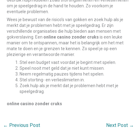
Gebruik hulpmiddelen zoals stortingslimieten en verlieslimieten
om je speelgedrag in de hand te houden. Zo voorkom je
eventuele problemen.
Wees je bewust van de risico’s van gokken en zoek hulp als je
merkt dat je problemen hebt met je speelgedrag. Er zijn
verschillende organisaties die hulp bieden aan mensen met
gokverslaving. Een
online casino zonder cruks
is een leuke
manier om te ontspannen, maar het is belangrijk om het met
mate te doen en je grenzen te kennen. Zo speel je op een
plezierige en verantwoorde manier.
Stel een budget vast voordat je begint met spelen.
Speel nooit met geld dat je niet kunt missen.
Neem regelmatig pauzes tijdens het spelen.
Stel storting- en verlieslimieten in.
Zoek hulp als je merkt dat je problemen hebt met je
speelgedrag.
online casino zonder cruks
←
Previous Post
Next Post
→