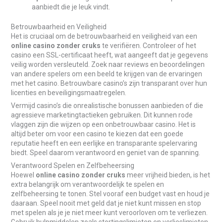
aanbiedt die je leuk vindt.
Betrouwbaarheid en Veiligheid
Het is cruciaal om de betrouwbaarheid en veiligheid van een
online casino zonder cruks
te verifiëren. Controleer of het
casino een SSL-certificaat heeft, wat aangeeft dat je gegevens
veilig worden versleuteld. Zoek naar reviews en beoordelingen
van andere spelers om een beeld te krijgen van de ervaringen
met het casino. Betrouwbare casino’s zijn transparant over hun
licenties en beveiligingsmaatregelen.
Vermijd casino’s die onrealistische bonussen aanbieden of die
agressieve marketingtactieken gebruiken. Dit kunnen rode
vlaggen zijn die wijzen op een onbetrouwbaar casino. Het is
altijd beter om voor een casino te kiezen dat een goede
reputatie heeft en een eerlijke en transparante spelervaring
biedt. Speel daarom verantwoord en geniet van de spanning.
Verantwoord Spelen en Zelfbeheersing
Hoewel
online casino zonder cruks
meer vrijheid bieden, is het
extra belangrijk om verantwoordelijk te spelen en
zelfbeheersing te tonen. Stel vooraf een budget vast en houd je
daaraan. Speel nooit met geld dat je niet kunt missen en stop
met spelen als je je niet meer kunt veroorloven om te verliezen.