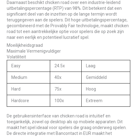
Daarnaast beschikt chicken road over een industrie-leidend
uitbetalingspercentage (RTP) van 98%. Dit betekent dat een
significant deel van de inzetten op de lange termijn wordt
teruggegeven aan de spelers. Dit hoge uitbetalingspercentage,
gecombineerd met de Provably Fair technologie, maakt chicken
road tot een aantrekkelijke optie voor spelers die op zoek zijn
naar een eerlijk en potentieel lucratief spel.
Moeilijkheidsgraad
Maximale Vermenigvuldiger
Volatiliteit
Easy
24.5x
Laag
Medium
40x
Gemiddeld
Hard
75x
Hoog
Hardcore
100x
Extreem
De gebruikersinterface van chicken road is intuïtief en
toegankelijk, zowel op desktop als op mobiele apparaten. Dit
maakt het spel ideaal voor spelers die graag onderweg spelen.
De directe integratie met Bancontact in EUR maakt het