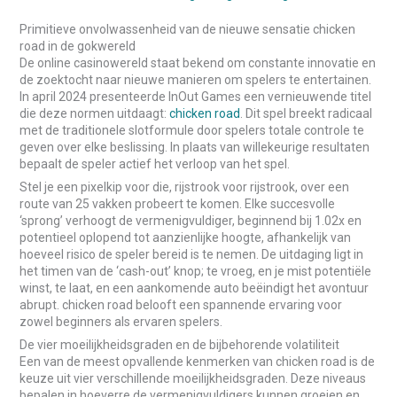
Primitieve onvolwassenheid van de nieuwe sensatie chicken
road in de gokwereld
De online casinowereld staat bekend om constante innovatie en
de zoektocht naar nieuwe manieren om spelers te entertainen.
In april 2024 presenteerde InOut Games een vernieuwende titel
die deze normen uitdaagt:
chicken road
. Dit spel breekt radicaal
met de traditionele slotformule door spelers totale controle te
geven over elke beslissing. In plaats van willekeurige resultaten
bepaalt de speler actief het verloop van het spel.
Stel je een pixelkip voor die, rijstrook voor rijstrook, over een
route van 25 vakken probeert te komen. Elke succesvolle
‘sprong’ verhoogt de vermenigvuldiger, beginnend bij 1.02x en
potentieel oplopend tot aanzienlijke hoogte, afhankelijk van
hoeveel risico de speler bereid is te nemen. De uitdaging ligt in
het timen van de ‘cash-out’ knop; te vroeg, en je mist potentiële
winst, te laat, en een aankomende auto beëindigt het avontuur
abrupt. chicken road belooft een spannende ervaring voor
zowel beginners als ervaren spelers.
De vier moeilijkheidsgraden en de bijbehorende volatiliteit
Een van de meest opvallende kenmerken van chicken road is de
keuze uit vier verschillende moeilijkheidsgraden. Deze niveaus
bepalen in hoeverre de vermenigvuldigers kunnen groeien en