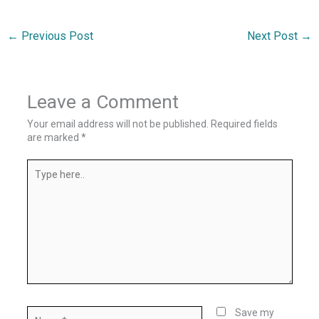
←
Previous Post
Next Post
→
Leave a Comment
Your email address will not be published.
Required fields
are marked
*
Type
here..
Name*
Save my