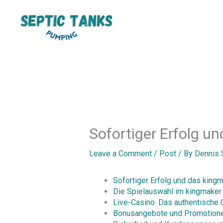
Skip
to
content
Sofortiger Erfolg un
Leave a Comment
/
Post
/ By
Dennis 
Sofortiger Erfolg und das kingm
Die Spielauswahl im kingmaker 
Live-Casino: Das authentische 
Bonusangebote und Promotione