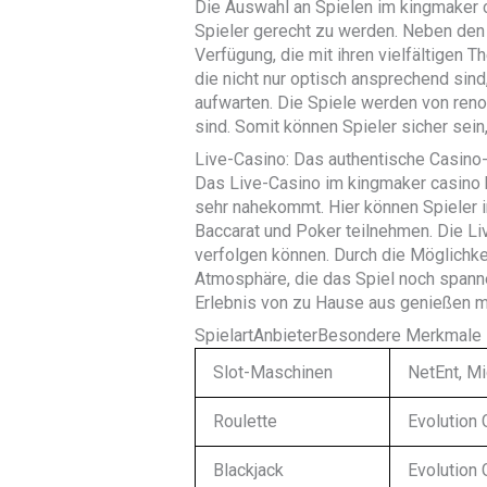
Die Auswahl an Spielen im kingmaker c
Spieler gerecht zu werden. Neben den 
Verfügung, die mit ihren vielfältigen
die nicht nur optisch ansprechend si
aufwarten. Die Spiele werden von renom
sind. Somit können Spieler sicher sein
Live-Casino: Das authentische Casino
Das Live-Casino im kingmaker casino b
sehr nahekommt. Hier können Spieler in
Baccarat und Poker teilnehmen. Die Liv
verfolgen können. Durch die Möglichkei
Atmosphäre, die das Spiel noch spannen
Erlebnis von zu Hause aus genießen m
SpielartAnbieterBesondere Merkmale
Slot-Maschinen
NetEnt, Mi
Roulette
Evolution
Blackjack
Evolution