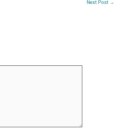
Next Post
→