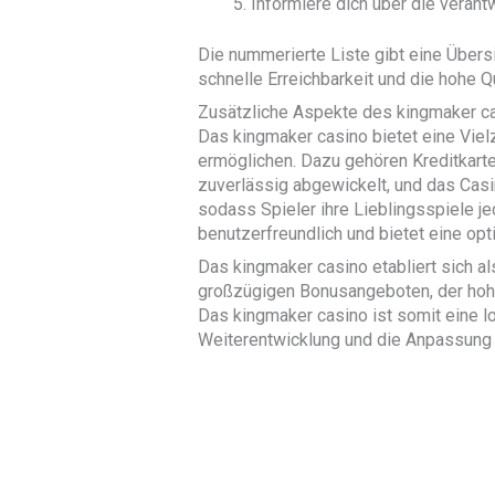
Informiere dich über die vera
Die nummerierte Liste gibt eine Über
schnelle Erreichbarkeit und die hohe Q
Zusätzliche Aspekte des kingmaker ca
Das kingmaker casino bietet eine Vie
ermöglichen. Dazu gehören Kreditkarte
zuverlässig abgewickelt, und das Casi
sodass Spieler ihre Lieblingsspiele j
benutzerfreundlich und bietet eine opt
Das kingmaker casino etabliert sich al
großzügigen Bonusangeboten, der hohe
Das kingmaker casino ist somit eine lo
Weiterentwicklung und die Anpassung a