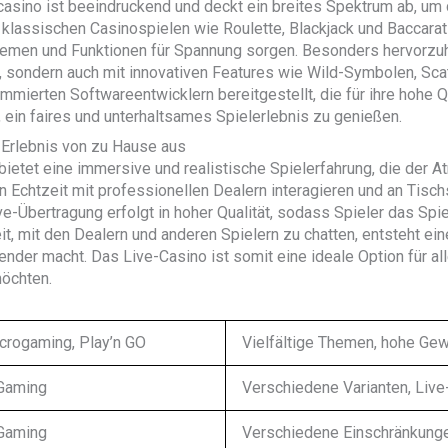
asino ist beeindruckend und deckt ein breites Spektrum ab, um 
klassischen Casinospielen wie Roulette, Blackjack und Baccarat
 Themen und Funktionen für Spannung sorgen. Besonders hervorz
nd, sondern auch mit innovativen Features wie Wild-Symbolen, S
mierten Softwareentwicklern bereitgestellt, die für ihre hohe Q
, ein faires und unterhaltsames Spielerlebnis zu genießen.
-Erlebnis von zu Hause aus
ietet eine immersive und realistische Spielerfahrung, die der A
 Echtzeit mit professionellen Dealern interagieren und an Tischs
e-Übertragung erfolgt in hoher Qualität, sodass Spieler das Spie
t, mit den Dealern und anderen Spielern zu chatten, entsteht ein
der macht. Das Live-Casino ist somit eine ideale Option für all
öchten.
crogaming, Play’n GO
Vielfältige Themen, hohe Ge
 Gaming
Verschiedene Varianten, Live
 Gaming
Verschiedene Einschränkunge