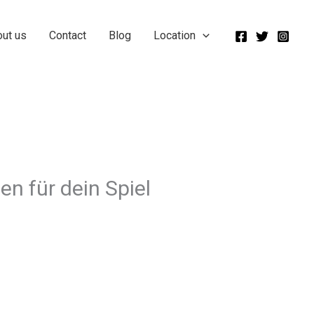
out us
Contact
Blog
Location
en für dein Spiel