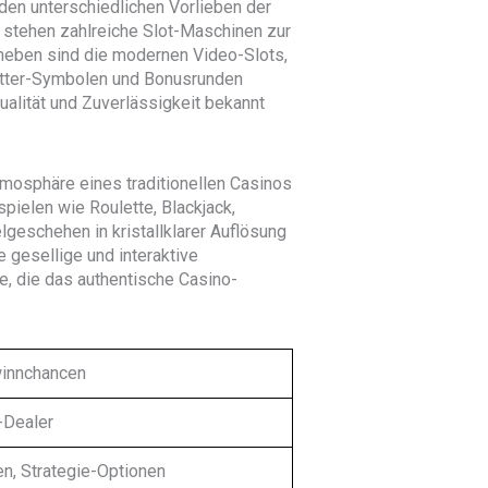
den unterschiedlichen Vorlieben der
 stehen zahlreiche Slot-Maschinen zur
uheben sind die modernen Video-Slots,
catter-Symbolen und Bonusrunden
ualität und Zuverlässigkeit bekannt
tmosphäre eines traditionellen Casinos
pielen wie Roulette, Blackjack,
lgeschehen in kristallklarer Auflösung
e gesellige und interaktive
e, die das authentische Casino-
winnchancen
-Dealer
n, Strategie-Optionen