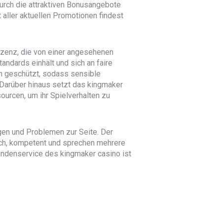
urch die attraktiven Bonusangebote
 aller aktuellen Promotionen findest
lizenz, die von einer angesehenen
andards einhält und sich an faire
en geschützt, sodass sensible
 Darüber hinaus setzt das kingmaker
urcen, um ihr Spielverhalten zu
gen und Problemen zur Seite. Der
lich, kompetent und sprechen mehrere
Kundenservice des kingmaker casino ist