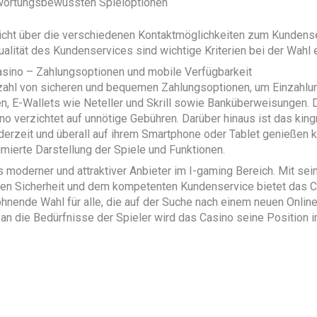
ntwortungsbewussten Spieloptionen
sicht über die verschiedenen Kontaktmöglichkeiten zum Kundens
ualität des Kundenservices sind wichtige Kriterien bei der Wahl
sino – Zahlungsoptionen und mobile Verfügbarkeit
lzahl von sicheren und bequemen Zahlungsoptionen, um Einzahl
n, E-Wallets wie Neteller und Skrill sowie Banküberweisungen. 
no verzichtet auf unnötige Gebühren. Darüber hinaus ist das kin
ederzeit und überall auf ihrem Smartphone oder Tablet genießen 
imierte Darstellung der Spiele und Funktionen.
s moderner und attraktiver Anbieter im I-gaming Bereich. Mit sei
n Sicherheit und dem kompetenten Kundenservice bietet das Cas
hnende Wahl für alle, die auf der Suche nach einem neuen Online-
n die Bedürfnisse der Spieler wird das Casino seine Position i